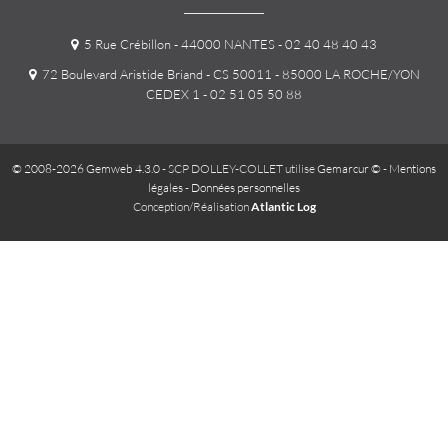
5 Rue Crébillon - 44000 NANTES
- 02 40 48 40 43
72 Boulevard Aristide Briand - CS 50011 - 85000 LA ROCHE/YON
CEDEX 1
- 02 51 05 50 88
© 2008-2026 Gemweb 4.3.0
- SCP DOLLEY-COLLET utilise
Gemarcur ©
-
Mentions
légales
-
Données personnelles
Conception/Réalisation
Atlantic Log