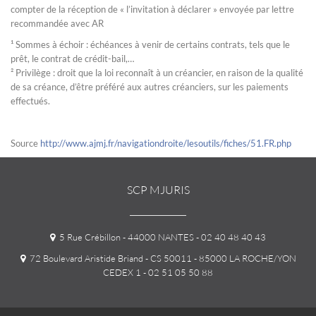
compter de la réception de « l’invitation à déclarer » envoyée par lettre
recommandée avec AR
¹ Sommes à échoir : échéances à venir de certains contrats, tels que le
prêt, le contrat de crédit-bail,…
² Privilège : droit que la loi reconnaît à un créancier, en raison de la qualité
de sa créance, d’être préféré aux autres créanciers, sur les paiements
effectués.
Source
http://www.ajmj.fr/navigationdroite/lesoutils/fiches/51.FR.php
SCP MJURIS
5 Rue Crébillon - 44000 NANTES
- 02 40 48 40 43
72 Boulevard Aristide Briand - CS 50011 - 85000 LA ROCHE/YON
CEDEX 1
- 02 51 05 50 88