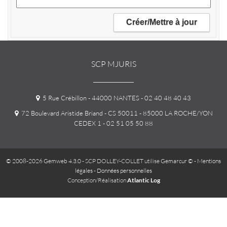
SCP MJURIS
5 Rue Crébillon - 44000 NANTES
- 02 40 48 40 43
72 Boulevard Aristide Briand - CS 50011 - 85000 LA ROCHE/YON
CEDEX 1
- 02 51 05 50 88
© 2008-2026 Gemweb 4.3.0
- SCP DOLLEY-COLLET utilise
Gemarcur ©
-
Mentions
légales
-
Données personnelles
Conception/Réalisation
Atlantic Log