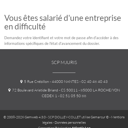
Vous êtes salarié d'une entreprise
en difficulté
Demandez votre identifiant et votre mot de passe afin d'accéder à des
informations spécifiques de l'état d'avancement du dossier.
SCP MJURIS
5 Rue Crébillon - 44000 NANTES
- 02 40 48 40 43
72 Boulevard Aristide Briand - CS 50011 - 85000 LA ROCHE/YON
CEDEX 1
- 02 51 05 50 88
© 2008-2026 Gemweb 4.3.0
- SCP DOLLEY-COLLET utilise
Gemarcur ©
-
Mentions
légales
-
Données personnelles
Conception/Réalisation
Atlantic Log