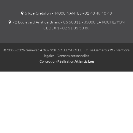
5 Rue Crébillon - 44000 NANTES
- 02 40 48 40 43
72 Boulevard Aristide Briand - CS 50011 - 85000 LA ROCHE/YON
CEDEX 1
- 02 51 05 50 88
© 2008-2026 Gemweb 4.3.0
- SCP DOLLEY-COLLET utilise
Gemarcur ©
-
Mentions
légales
-
Données personnelles
Conception/Réalisation
Atlantic Log