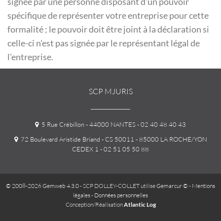
signée par une personne disposant d'un pouvoir
spécifique de représenter votre entreprise pour cette
formalité ; le pouvoir doit être joint à la déclaration si
celle-ci n'est pas signée par le représentant légal de
l'entreprise.
SCP MJURIS
5 Rue Crébillon - 44000 NANTES
- 02 40 48 40 43
72 Boulevard Aristide Briand - CS 50011 - 85000 LA ROCHE/YON
CEDEX 1
- 02 51 05 50 88
© 2008-2026 Gemweb 4.3.0
- SCP DOLLEY-COLLET utilise
Gemarcur ©
-
Mentions
légales
-
Données personnelles
Conception/Réalisation
Atlantic Log