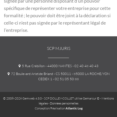
signée par une personne disposant d'un pouvoir
spécifique de représenter votre entreprise pour cette
formalité ; le pouvoir doit être joint à la déclaration si
celle-ci n'est pas signée par le représentant légal de
l'entreprise.
SCP MJURIS
5 Rue Crébillon - 44000 NANTES
- 02 40 48 40 43
72 Boulevard Aristide Briand - CS 50011 - 85000 LA ROCHE/YON
CEDEX 1
- 02 51 05 50 88
© 2008-2026 Gemweb 4.3.0
- SCP DOLLEY-COLLET utilise
Gemarcur ©
-
Mentions
légales
-
Données personnelles
Conception/Réalisation
Atlantic Log