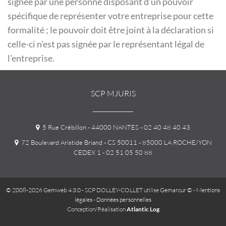
signée par une personne disposant d'un pouvoir
spécifique de représenter votre entreprise pour cette
formalité ; le pouvoir doit être joint à la déclaration si
celle-ci n'est pas signée par le représentant légal de
l'entreprise.
SCP MJURIS
5 Rue Crébillon - 44000 NANTES
- 02 40 48 40 43
72 Boulevard Aristide Briand - CS 50011 - 85000 LA ROCHE/YON
CEDEX 1
- 02 51 05 50 88
© 2008-2026 Gemweb 4.3.0
- SCP DOLLEY-COLLET utilise
Gemarcur ©
-
Mentions
légales
-
Données personnelles
Conception/Réalisation
Atlantic Log