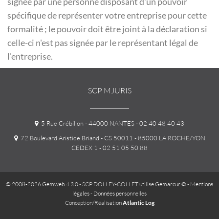
signée par une personne disposant d'un pouvoir
spécifique de représenter votre entreprise pour cette
formalité ; le pouvoir doit être joint à la déclaration si
celle-ci n'est pas signée par le représentant légal de
l'entreprise.
SCP MJURIS
5 Rue Crébillon - 44000 NANTES
- 02 40 48 40 43
72 Boulevard Aristide Briand - CS 50011 - 85000 LA ROCHE/YON
CEDEX 1
- 02 51 05 50 88
© 2008-2026 Gemweb 4.3.0
- SCP DOLLEY-COLLET utilise
Gemarcur ©
-
Mentions
légales
-
Données personnelles
Conception/Réalisation
Atlantic Log